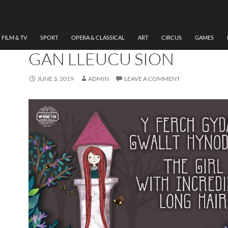
LITERATURE
,
THEATRE
ADOLYGIAD O ‘Y FERCH
GYDA’R GWALLT HYNOD H
FILM & TV
SPORT
OPERA & CLASSICAL
ART
CIRCUS
GAMES
GAN LLEUCU SION
JUNE 3, 2019
ADMIN
LEAVE A COMMENT