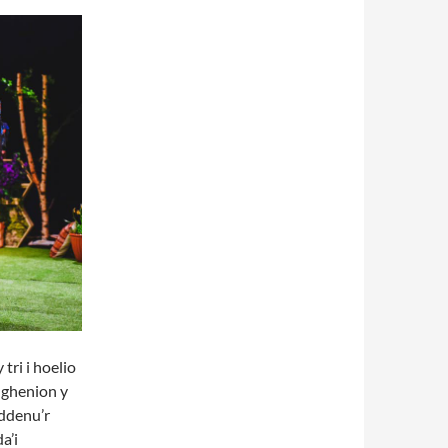
tri i hoelio
anghenion y
 ddenu’r
a’i