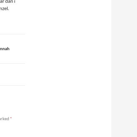
ar dan i
nzel.
annah
marked
*