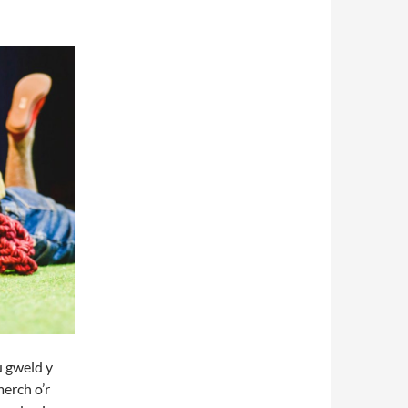
u gweld y
erch o’r