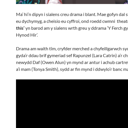
Ma’ hi’n dipyn i sialens creu drama i blant. Mae gofyn dal 
eu dychymyg, a cheisio eu cyffroi, ond roedd cwmni theatr
this’
yn barod am y sialens wrth greu y ddrama ‘Y Ferch gy
Hynod Hir’.
Drama am waith tîm, cryfder merched a chyfeillgarwch sy
gyda’r ddau brif gymeriad sef Rapunzel (Lara Catrin) a’r chy
newydd Daf (Owen Alun) yn mynd ar antur i achub cartre
a’i mam (Tonya Smith), sydd ar fin mynd i ddwylo’r banc m