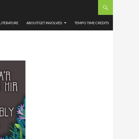
IR’
LITERATURE
ABOUT/GET INVOLVED
TEMPO TIME CREDITS