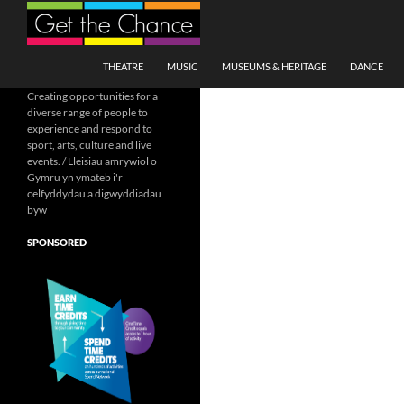
Search
SKIP TO CONTENT
THEATRE
MUSIC
MUSEUMS & HERITAGE
DANCE
Creating opportunities for a
diverse range of people to
experience and respond to
sport, arts, culture and live
events. / Lleisiau amrywiol o
Gymru yn ymateb i'r
celfyddydau a digwyddiadau
byw
SPONSORED