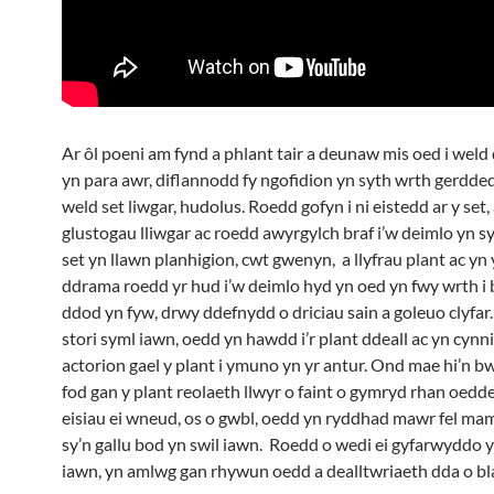
Ar ôl poeni am fynd a phlant tair a deunaw mis oed i wel
yn para awr, diflannodd fy ngofidion yn syth wrth gerdde
weld set liwgar, hudolus. Roedd gofyn i ni eistedd ar y set,
glustogau lliwgar ac roedd awyrgylch braf i’w deimlo yn s
set yn llawn planhigion, cwt gwenyn, a llyfrau plant ac yn
ddrama roedd yr hud i’w deimlo hyd yn oed yn fwy wrth i
ddod yn fyw, drwy ddefnydd o driciau sain a goleuo clyfar
stori syml iawn, oedd yn hawdd i’r plant ddeall ac yn cynnig
actorion gael y plant i ymuno yn yr antur. Ond mae hi’n b
fod gan y plant reolaeth llwyr o faint o gymryd rhan oed
eisiau ei wneud, os o gwbl, oedd yn ryddhad mawr fel mam
sy’n gallu bod yn swil iawn. Roedd o wedi ei gyfarwyddo y
iawn, yn amlwg gan rhywun oedd a dealltwriaeth dda o bl