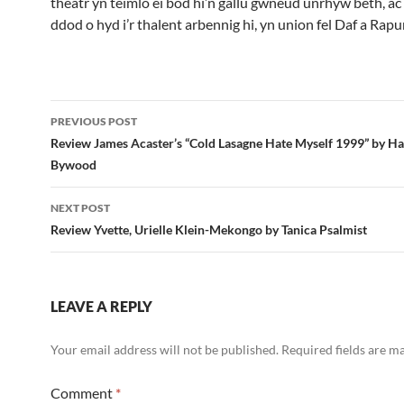
theatr yn teimlo ei bod hi’n gallu gwneud unrhyw beth, ac 
ddod o hyd i’r thalent arbennig hi, yn union fel Daf a Rapu
Post
PREVIOUS POST
navigation
Review James Acaster’s “Cold Lasagne Hate Myself 1999” by H
Bywood
NEXT POST
Review Yvette, Urielle Klein-Mekongo by Tanica Psalmist
LEAVE A REPLY
Your email address will not be published.
Required fields are 
Comment
*