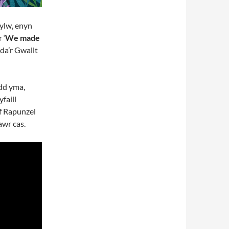
sylw, enyn
 ‘
We made
da’r Gwallt
dd yma,
faill
f Rapunzel
awr cas.