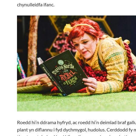
chynulleidfa ifanc.
Roedd hi’n ddrama hyfryd, ac roedd hi’n deimlad braf gall
plant yn diflannu i fyd dychmygol, hudolus. Cerddodd fy m