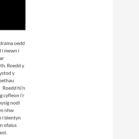
d drama oedd
d i mewn i
 ar
yth. Roedd y
 ystod y
 bethau
. Roedd hi’n
 cyfleon i’r
wysig nodi
den nhw
 i blentyn
n ofalus
ant.