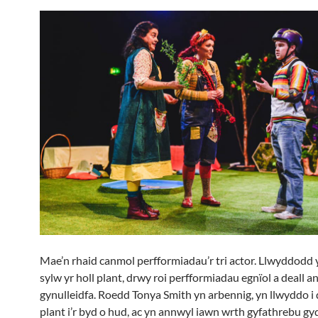
Mae’n rhaid canmol perfformiadau’r tri actor. Llwyddodd y 
sylw yr holl plant, drwy roi perfformiadau egnïol a deall 
gynulleidfa. Roedd Tonya Smith yn arbennig, yn llwyddo i
plant i’r byd o hud, ac yn annwyl iawn wrth gyfathrebu gyd